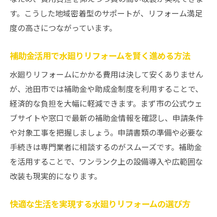
池田市の補助金制度を最大限活かすタイミ
す。こうした地域密着型のサポートが、リフォーム満足
ング
度の高さにつながっています。
水廻り改装は早めの計画でお得に進めるコ
ツ
補助金活用で水廻りリフォームを賢く進める方法
水廻りリフォームの人気工務店が選ばれる
水廻りリフォームにかかる費用は決して安くありません
理由
が、池田市では補助金や助成金制度を利用することで、
北摂エリアで注目の水廻りリフォーム動向
経済的な負担を大幅に軽減できます。まず市の公式ウェ
水廻りリフォームで快適な住まいに変える
ブサイトや窓口で最新の補助金情報を確認し、申請条件
方法
や対象工事を把握しましょう。申請書類の準備や必要な
快適な住まいを実現する水廻り改装のコツ
手続きは専門業者に相談するのがスムーズです。補助金
を活用することで、ワンランク上の設備導入や広範囲な
水廻りリフォームで毎日が快適になるポイ
改装も現実的になります。
ント
補助金を上手に活用した水廻り改装の流れ
快適な生活を実現する水廻りリフォームの選び方
池田市の工務店と進める水廻りリフォーム