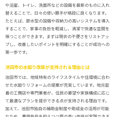
抑える方法
や浴室、トイレ、洗面所などの設備を最新のものに入れ
補助金申請時に押さえたい水廻りリフォー
替えることで、日々の使い勝手が格段に良くなります。
ムのポイント
たとえば、節水型の設備や収納力の高いシステムを導入
リフォーム補助金の最新情報を活かした賢
することで、家事の負担を軽減し、清潔で快適な空間を
い改装術
保つことができます。まずは現状の不便さをリストアッ
水廻りリフォームと補助金活用の流れを徹
プし、改善したいポイントを明確にすることが成功への
底解説
第一歩です。
工務店と連携した補助金活用の水廻り改装
池田市の水廻り改装が支持される理由とは
プラン
池田市では、地域特有のライフスタイルや住環境に合わ
水廻りリフォームで失敗しない補助金の使
せた水廻りリフォームの提案が充実しています。地元密
い方
着の工務店や専門業者が、住民の要望や家族構成に応じ
池田市で水廻りリフォームを考えるなら今がお
て最適なプランを提示できる点が支持される理由です。
すすめ
加えて、池田市独自の補助金制度や助成金の活用が可能
今が水廻りリフォームに最適な理由を解説
なため、費用負担を抑えつつ質の高い改装が実現できま