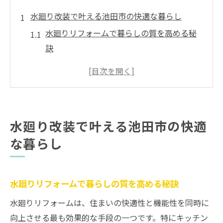
水廻り改装で叶える池田市の快適な暮らし
水廻りリフォームで暮らしの質を高める秘
訣
池田市の水廻り改装が支持される理由とは
補助金活用で水廻りリフォームを賢く進め
る方法
快適な生活を実現する水廻りリフォームの
水廻り改装で叶える池田市の快適
選び方
な暮らし
工務店選びが水廻りリフォーム成功の決め
手に
水廻り改装で毎日を心地よく過ごすコツ
水廻りリフォームで暮らしの質を高める秘訣
補助金活用で賢く進める水廻りリフォーム術
水廻りリフォームは、住まいの快適性と機能性を同時に
池田市の補助金で水廻りリフォーム費用を
向上させる最も効果的な手段の一つです。特にキッチン