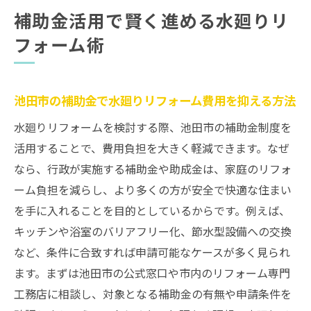
池田市の工務店と行う補助金対応リフォー
補助金活用で賢く進める水廻りリ
ム
フォーム術
水廻りリフォーム契約から完了までの流れ
補助金を使った効率的な水廻り改装方法
池田市の補助金で水廻りリフォーム費用を抑える方法
納得の見積もりで始める安心水廻り改装ガイド
水廻りリフォームの相見積もり活用術
水廻りリフォームを検討する際、池田市の補助金制度を
活用することで、費用負担を大きく軽減できます。なぜ
納得できる見積もりで失敗しない改装計画
なら、行政が実施する補助金や助成金は、家庭のリフォ
工務店ごとの見積もり比較のポイント
ーム負担を減らし、より多くの方が安全で快適な住まい
水廻り改装費用を賢く抑えるコツ
を手に入れることを目的としているからです。例えば、
見積もり時に確認すべき水廻りリフォーム
キッチンや浴室のバリアフリー化、節水型設備への交換
項目
など、条件に合致すれば申請可能なケースが多く見られ
信頼できる工務店との見積もり交渉術
ます。まずは池田市の公式窓口や市内のリフォーム専門
工務店に相談し、対象となる補助金の有無や申請条件を