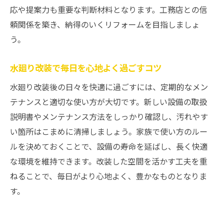
応や提案力も重要な判断材料となります。工務店との信
用法
頼関係を築き、納得のいくリフォームを目指しましょ
水廻り改装の成功ポイントと工務店選びの秘訣
う。
水廻りリフォーム成功のカギは工務店選び
信頼できる工務店を見極めるポイント
水廻り改装で毎日を心地よく過ごすコツ
水廻り改装で重視したいアフターサポート
水廻り改装後の日々を快適に過ごすには、定期的なメン
池田市の実績豊富な工務店の選び方
テナンスと適切な使い方が大切です。新しい設備の取扱
口コミで評判の水廻りリフォーム会社とは
説明書やメンテナンス方法をしっかり確認し、汚れやす
水廻りリフォームの相談時に聞くべきこと
い箇所はこまめに清掃しましょう。家族で使い方のルー
ルを決めておくことで、設備の寿命を延ばし、長く快適
補助金を活かした水廻りリフォームの流れ
な環境を維持できます。改装した空間を活かす工夫を重
補助金活用で始める水廻りリフォーム手順
ねることで、毎日がより心地よく、豊かなものとなりま
水廻りリフォームの計画と補助金申請の流
す。
れ
事前準備で差がつくリフォーム成功の秘訣