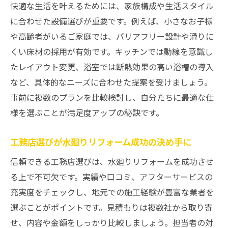
快適な生活を叶えるためには、家族構成や生活スタイル
術
に合わせた設備選びが重要です。例えば、小さなお子様
使い勝手を重視した水廻りリフォームの工
や高齢者がいるご家庭では、バリアフリー設計や滑りに
夫
くい床材の採用が有効です。キッチンでは動線を意識し
水廻り改装で失敗しない予算設定の方法
たレイアウト変更、浴室では断熱効果の高い浴槽の導入
信頼できる工務店の選び方とリフォーム成
など、具体的なニーズに合わせた提案を受けましょう。
功例
事前に複数のプランを比較検討し、自分たちに最適な仕
池田市のリフォーム補助金を徹底解説
様を選ぶことが満足度アップの秘訣です。
池田市の水廻りリフォーム補助金の仕組み
工務店選びが水廻りリフォーム成功の決め手に
水廻り改装に活かせる補助金の最新情報
補助金申請時に知っておきたい注意点
信頼できる工務店選びは、水廻りリフォームを成功させ
リフォーム補助金を活用した賢い改装事例
る上で不可欠です。実績や口コミ、アフターサービスの
充実度をチェックし、地元での施工経験が豊富な業者を
池田市の工務店が語る補助金活用のポイン
選ぶことがポイントです。見積もりは複数社から取り寄
ト
せ、内容や金額をしっかり比較しましょう。担当者の対
水廻りリフォームの費用を抑える補助金活