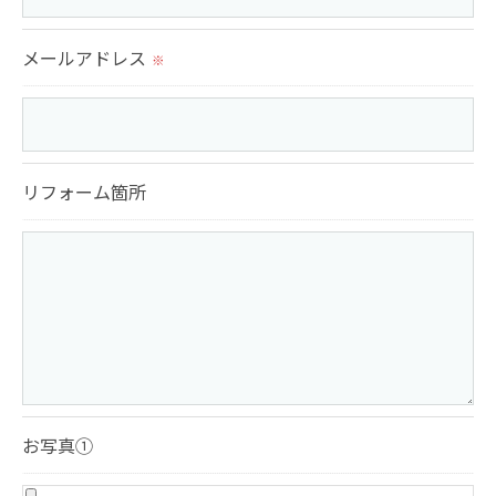
これらの委託先に対しては個人情報保護契約等の措
置をとり、適切な監督を行います。
メールアドレス
※
＜個人情報の安全管理＞
当社では、個人情報の漏洩等がなされないよう、適
切に安全管理対策を実施します。
リフォーム箇所
＜個人情報を与えなかった場合に生じる結果＞
必要な情報を頂けない場合は、それに対応した当社
のサービスをご提供できない場合がございますので
予めご了承ください。
＜個人情報の開示･訂正・削除･利用停止の手続につ
いて＞
お写真①
当社では、お客様の個人情報の開示･訂正･削除・利