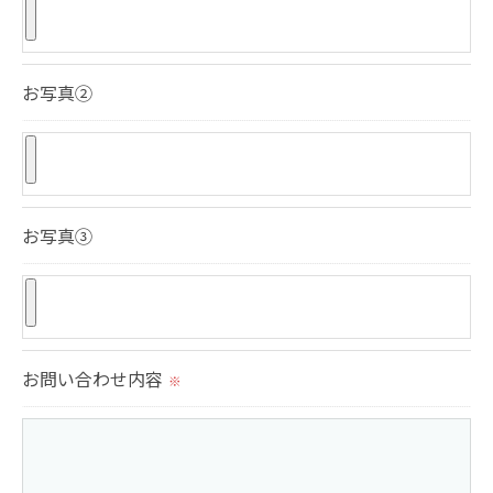
用停止の手続を定めさせて頂いております。
ご本人である事を確認のうえ、対応させて頂きま
す。
お写真②
個人情報の開示･訂正･削除・利用停止の具体的手続
きにつきましては、お電話でお問合せ下さい。
お写真③
お問い合わせ内容
※