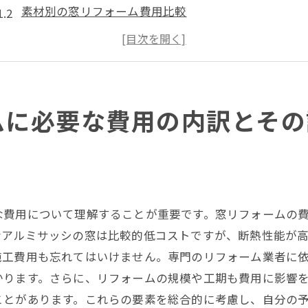
素材別の窓リフォーム費用比較
施工費用に含まれるものとは？
追加費用の可能性と対策
費用を抑えるためのヒント
費用に関するよくある質問
ムに必要な費用の内訳とその
理想の住まいを実現する大阪市の窓リフォーム手順ガイド
窓リフォームの計画を立てる
リフォーム会社の選び方
施工前の準備と注意点
な費用について理解することが重要です。窓リフォームの
施工中のチェックポイント
なアルミサッシの窓は比較的低コストですが、断熱性能が
施工後のアフターケア
施工費用も忘れてはいけません。専門のリフォーム業者に
リフォーム成功のためのコツ
かります。さらに、リフォームの規模や工期も費用に影響
ことがあります。これらの要素を総合的に考慮し、自分の
窓リフォームで快適な生活を大阪市で実現するためのポイ