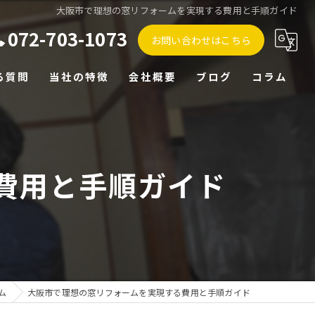
大阪市で理想の窓リフォームを実現する費用と手順ガイド
072-703-1073
お問い合わせはこちら
る質問
当社の特徴
会社概要
ブログ
コラム
外構
リノベーション
費用と手順ガイド
水回り
戸建て
マンション
ム
大阪市で理想の窓リフォームを実現する費用と手順ガイド