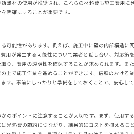
や断熱材の使用が推奨され、これらの材料費も施工費用に
大阪市での窓リフォームプロセスをスムーズに進める方法
かを明確にすることが重要です。
効率的なリフォーム計画の立て方
リフォーム会社とのコミュニケーション
施工スケジュールの管理方法
する可能性があります。例えば、施工中に壁の内部構造に
トラブルを未然に防ぐコツ
加費用が発生する可能性について業者と話し合い、対応策
施工後のチェックリスト
を取り、費用の透明性を確保することが求められます。ま
リフォーム後のアフターサービス
意の上で施工作業を進めることができます。信頼のおける
ります。事前にしっかりと準備をしておくことで、安心し
窓リフォームの専門知識が大阪市での住環境を一新
窓リフォームの最新トレンド
専門家が教える窓リフォームのポイント
成功事例から学ぶリフォームのコツ
つかのポイントに注意することが大切です。まず、使用す
窓リフォームの効果を最大化する方法
には光熱費の節約につながり、結果的にコストを抑えるこ