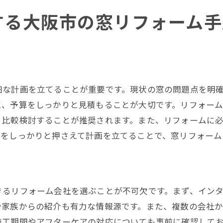
リフォーム後の暮らしの変化
する大阪市の窓リフォーム手
快適な住環境を保つための工夫
リフォーム後のメンテナンス方法
細な計画を立てることが重要です。現状の窓の問題点を明
に、予算をしっかりと見積もることが大切です。リフォー
、比較検討することが推奨されます。また、リフォームに
素をしっかりと押さえて計画を立てることで、窓リフォーム
きるリフォーム会社を選ぶことが不可欠です。まず、イン
や家族からの紹介も有力な情報源です。また、複数の会社
施工期間やアフターケアの対応についても事前に確認して