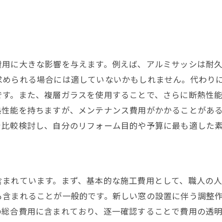
断熱効果を高める窓の選び方
防犯性能を向上させる窓リフォーム
デザイン性と機能性のバランス
音漏れ対策としての窓リフォーム
費用に大きな影響を与えます。例えば、アルミサッシは耐
求められる場合には適していないかもしれません。代わり
省エネ効果を実感するための工夫
です。また、複層ガラスを使用することで、さらに断熱性
快適さを保つためのメンテナンス
熱性能を持ちますが、メンテナンス費用がかかることがあ
エネルギー効率を高める窓リフォームの費用と効果
を比較検討し、自分のリフォーム目的や予算に最も適した
エネルギー効率の高い窓の特徴
費用対効果の高い窓リフォーム
省エネ補助金の利用方法
含まれています。まず、基本的な施工費用として、職人の
断熱性能がもたらす経済効果
も含まれることが一般的です。新しい窓の設置に伴う調整
エネルギー消費の削減事例
の総合費用に含まれており、逐一確認することで費用の透
長期的な視点で見る窓リフォーム