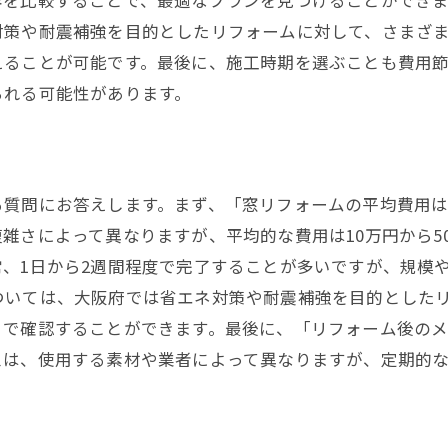
容を比較することで、最適なプランを見つけることができ
住環境改善のための具体的な提案
対策や耐震補強を目的としたリフォームに対して、さまざ
専門知識を活かしたリフォーム事例
えることが可能です。最後に、施工時期を選ぶことも費用節
大阪市で理想の窓リフォームを予算内で実現する方法
られる可能性があります。
予算設定のポイント
コストを抑えるための工夫
見積もりの取り方と比較方法
る質問にお答えします。まず、「窓リフォームの平均費用
予算内で高品質なリフォームを実現
雑さによって異なりますが、平均的な費用は10万円から5
費用対効果を考えた窓選び
、1日から2週間程度で完了することが多いですが、規模
補助金や助成金の活用方法
ついては、大阪府では省エネ対策や耐震補強を目的とした
窓リフォームで快適な住まいを大阪市で手に入れる秘訣
トで確認することができます。最後に、「リフォーム後の
理想の住まいを実現する窓リフォーム
スは、使用する素材や業者によって異なりますが、定期的
窓リフォームで得られる快適さ
住まいの価値を高める窓リフォーム