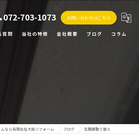
072-703-1073
お問い合わせはこちら
る質問
当社の特徴
会社概要
ブログ
コラム
外構
リノベーション
水回り
戸建て
マンション
ームなら有限会社大阪リフォーム
ブログ
玄関扉取り替え